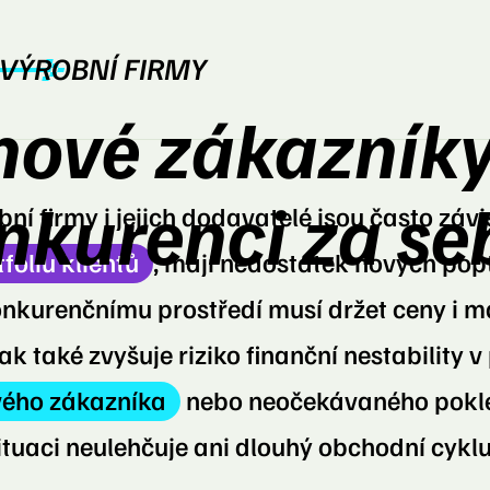
VÝROBNÍ FIRMY
nové zákazník
nkurenci za s
ní firmy i jejich dodavatelé jsou často závi
oliu klientů
, mají nedostatek nových pop
nkurenčnímu prostředí musí držet ceny i ma
lak také zvyšuje riziko finanční
nestability
v 
ového zákazníka
nebo
neočekávaného
pokl
ituaci neulehčuje ani dlouhý obchodní cyklu