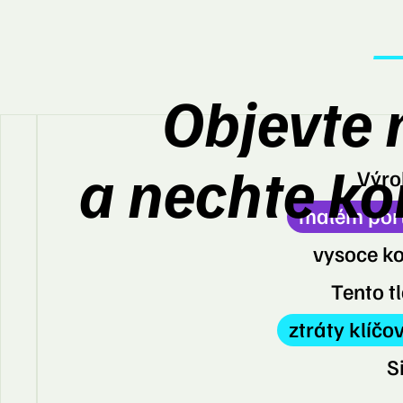
Objevte 
a nechte ko
Výrob
malém portf
vysoce ko
Tento t
ztráty klíč
S