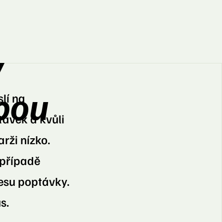
y
ebou
slí na
távek a kvůli
rži nízko.
případě
esu poptávky.
s.