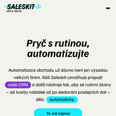
Pryč s rutinou,
automatizujte
Automatizace obchodu už dávno není jen výsadou
velkých firem. Náš Saleskit umožňuje propojit
vaše CRM
a další nástroje tak, aby se rutinní úkony
– od tvorby nabídek až po sledování prodejních dat –
děly
automaticky.
To mě zajímá