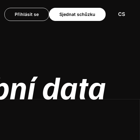
CS
Přihlásit se
Sjednat schůzku
bní data