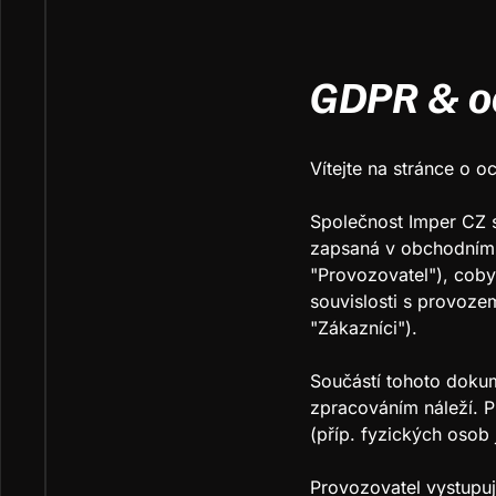
GDPR & o
Vítejte na stránce o o
Společnost Imper CZ s
zapsaná v obchodním 
"Provozovatel"), coby
souvislosti s provozem
"Zákazníci").
Součástí tohoto dokum
zpracováním náleží. 
(příp. fyzických osob
Provozovatel vystupuj