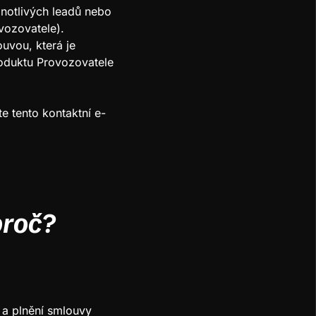
dnotlivých leadů nebo
vozovatele).
uvou, která je
oduktu Provozovatele
e tento kontaktní e-
proč?
 a plnění smlouvy