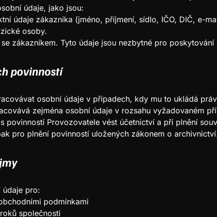
sobní údaje, jako jsou:
ktní údaje zákazníka (jméno, příjmení, sídlo, IČO, DIČ, e-mai
zické osoby.
se zákazníkem. Tyto údaje jsou nezbytné pro poskytování 
ch povinností
acovávat osobní údaje v případech, kdy mu to ukládá právn
racovává zejména osobní údaje v rozsahu vyžadovaném pří
 s povinností Provozovatele vést účetnictví a při plnění sou
pak pro plnění povinností uložených zákonem o archivnictví
ájmy
údaje pro:
 obchodními podmínkami
roků společnosti