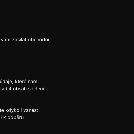
e vám zasílat obchodní
údaje, které nám
ůsobit obsah sdělení
te kdykoli vznést
li k odběru