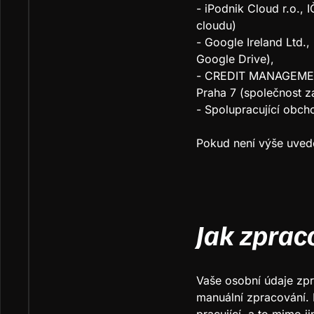
- iPodnik Cloud r.o.,
cloudu)
- Google Ireland Ltd.
Google Drive),
- CREDIT MANAGEMENT
Praha 7 (společnost za
- Spolupracující obcho
Pokud není výše uved
Jak zpra
Vaše osobní údaje zp
manuální zpracování. 
pracující, a to mimo 