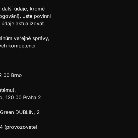
 další údaje, kromě
ogování). Jste povinni
údaje aktualizovat.
ánům veřejné správy,
vých kompetencí
02 00 Brno
stému),
o, 120 00 Praha 2
s Green DUBLIN, 2
 4 (provozovatel