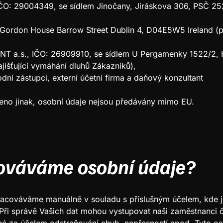
 IČO: 29004349, se sídlem Jinočany, Jiráskova 306, PSČ 2
, Gordon House Barrow Street Dublin 4, D04E5W5 Ireland (
 a.s., IČO: 26909910, se sídlem U Pergamenky 1522/2, H
jišťující vymáhání dluhů Zákazníků),
dní zástupci, externí účetní firma a daňový konzultant
eno jinak, osobní údaje nejsou předávány mimo EU.
cováváme osobní údaje?
racováváme manuálně v souladu s příslušným účelem, kde j
Při správě Vašich dat mohou vystupovat naši zaměstnanci č
jiné za účelem odstraňování chyb, nepřesností apod. Tyto 