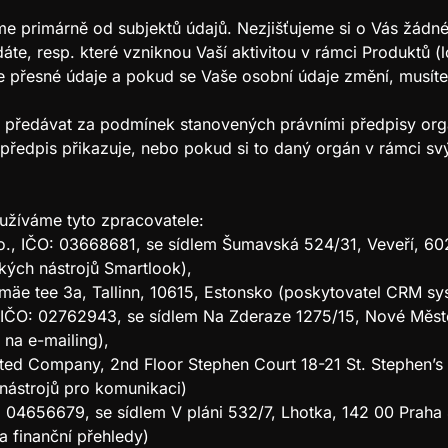
e primárně od subjektů údajů. Nezjišťujeme si o Vás žádné
áte, resp. které vzniknou Vaší aktivitou v rámci Produktů (l
přesné údaje a pokud se Vaše osobní údaje změní, musíte 
předávat za podmínek stanovených právními předpisy org
 předpis přikazuje, nebo pokud si to daný orgán v rámci s
užíváme tyto zpracovatele:
r.o., IČO: 03668681, se sídlem Šumavská 524/31, Veveří, 6
ckých nástrojů Smartlook),
mäe tee 3a, Tallinn, 10615, Estonsko (poskytovatel CRM sy
., IČO: 02762943, se sídlem Na Zderaze 1275/15, Nové Měst
 na e-mailing),
ited Company, 2nd Floor Stephen Court 18-21 St. Stephen’
 nástrojů pro komunikaci)
ČO: 04656679, se sídlem V pláni 532/7, Lhotka, 142 00 Praha
 a finanční přehledy)