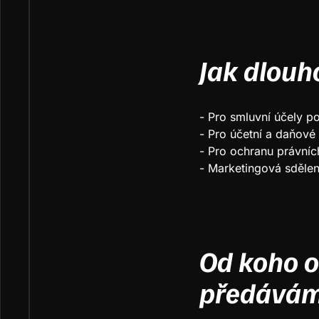
Jak dlou
- Pro smluvní účely p
- Pro účetní a daňové 
- Pro ochranu právníc
- Marketingová sdělen
Od koho o
předává