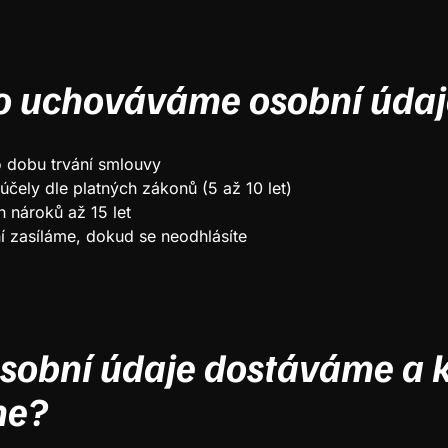
ho uchováváme osobní úda
o dobu trvání smlouvy
účely dle platných zákonů (5 až 10 let)
h nároků až 15 let
í zasíláme, dokud se neodhlásíte
sobní údaje dostáváme a 
me?