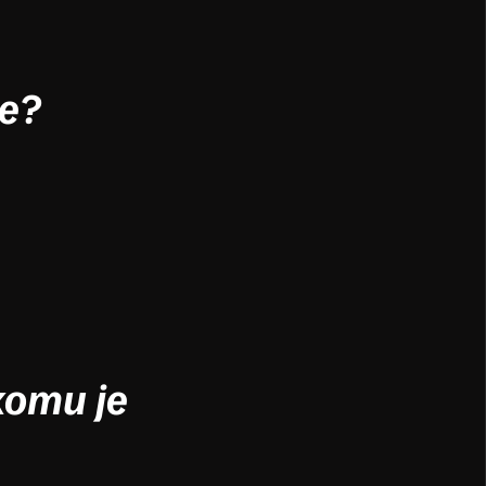
je?
komu je