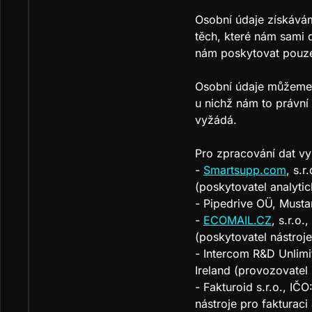
Osobní údaje získávám
těch, které nám sami d
nám poskytovat pouze 
Osobní údaje můžeme 
u nichž nám to právní
vyžádá.
Pro zpracování dat vy
-
Smartsupp.com
, s.
(poskytovatel analyti
- Pipedrive OÜ, Musta
-
ECOMAIL.CZ
, s.r.o
(poskytovatel nástroje
- Intercom R&D Unlim
Ireland (provozovatel
- Fakturoid s.r.o., I
nástroje pro fakturaci