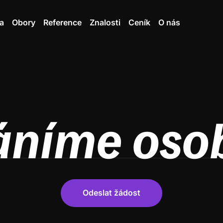
a
Obory
Reference
Znalosti
Ceník
O nás
áníme oso
Odeslat žádost