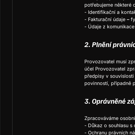
potřebujeme některé o
- Identifikační a konta
- Fakturační údaje
–
fy
- Údaje z komunikace 
2. Plnění právní
Provozovatel musí zpr
účel Provozovatel zp
předpisy v souvislosti
povinností, případně 
3. Oprávněné z
Zpracováváme osobní 
- Důkaz o souhlasu s
- Ochranu právních ná