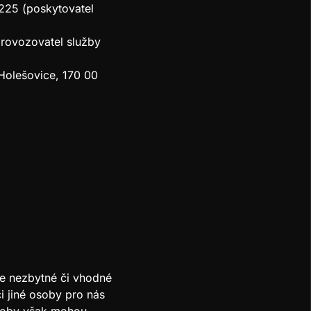
5225 (poskytovatel
provozovatel služby
olešovice, 170 00
e nezbytné či vhodné
i jiné osoby pro nás
osoby však mohou