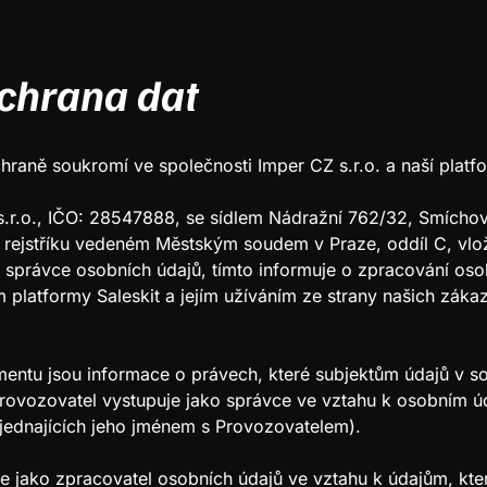
chrana dat
chraně soukromí ve společnosti Imper CZ s.r.o. a naší platfo
.r.o., IČO: 28547888, se sídlem Nádražní 762/32, Smíchov
rejstříku vedeném Městským soudem v Praze, oddíl C, vlož
 správce osobních údajů, tímto informuje o zpracování oso
 platformy Saleskit a jejím užíváním ze strany našich zákaz
entu jsou informace o právech, které subjektům údajů v sou
Provozovatel vystupuje jako správce ve vztahu k osobním 
 jednajících jeho jménem s Provozovatelem).
e jako zpracovatel osobních údajů ve vztahu k údajům, kte