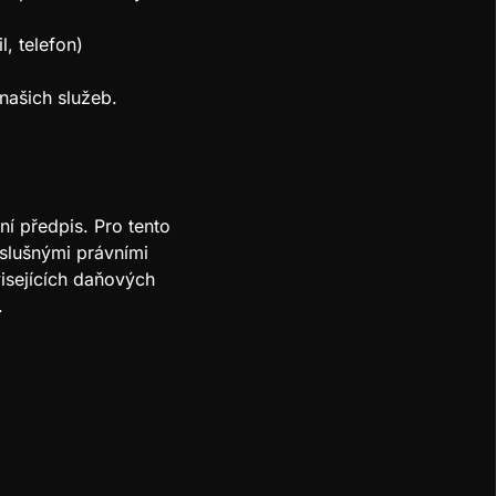
l, telefon)
našich služeb.
í předpis. Pro tento
slušnými právními
visejících daňových
.