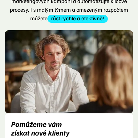
marketingových kampaní a automatizujte klíčové
procesy. I s malým týmem a omezeným rozpočtem
můžete
růst rychle a efektivně!
Pomůžeme vám
získat nové klienty