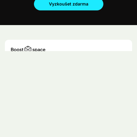
Vyzkoušet zdarma
Saleskit nám otevírá dveře k těm
správným firmám
Saleskit nám v Boost.space výrazně usnadňuje práci s
obchodními příležitostmi. Díky němu máme rychlý
přehled o firmách, které stojí za to oslovit, a můžeme se
rozhodovat na základě dat, ne pocitů. A protože v
Boost.space pomáháme firmám propojovat a
automatizovat jejich data napříč nástroji, je pro nás
přístup ke kvalitním a spolehlivým datům naprosto
klíčový.
Tadeáš Marek