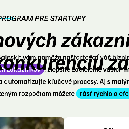
PROGRAM PRE STARTUPY
nových zákazn
konkurenciu z
Saleskit vám pomôže naštartovať váš biznis
ch zákazníkov
, zlepšite zacielenie vašich
 automatizujte kľúčové procesy. Aj s mal
eným rozpočtom môžete
rásť rýchlo a efe