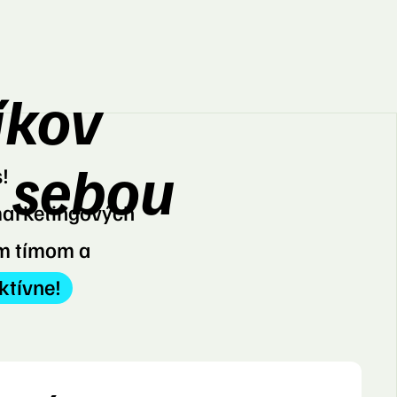
íkov
a sebou
!
 marketingových
ým tímom a
ktívne!