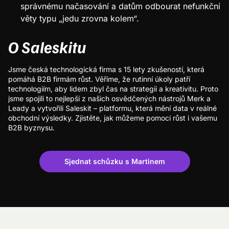
správnému načasování a datům odbourat nefunkční
věty typu „jedu zrovna kolem“.
O Saleskitu
Jsme česká technologická firma s 15 lety zkušeností, která
pomáhá B2B firmám růst. Věříme, že rutinní úkoly patří
technologiím, aby lidem zbyl čas na strategii a kreativitu. Proto
jsme spojili to nejlepší z našich osvědčených nástrojů Merk a
Leady a vytvořili Saleskit – platformu, která mění data v reálné
obchodní výsledky. Zjistěte, jak můžeme pomoci růst i vašemu
B2B byznysu.
Sjednat schůzku s Martinem