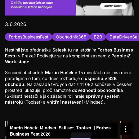
3.6.2026
ForbesBusinessFest
Obchodník365
B2B
DataDrivenSal
Nestihli jste přednášku
Saleskitu
na letošním
Forbes Business
Festu
v Praze? Podívejte se na kompletní záznam z
People @
Work stage
.
Seniorní obchodník
Martin Hošek
v 15 minutách doslova mění
paradigma o tom, co dnes rozhoduje o
úspěchu v B2B
obchodu
. Na základě tvrdých dat z 11 082 schůzek v českém
prostředí ukazuje, proč samotné
dovednosti obchodníka
(Skillset) nestačí a jak zásadní roli hraje
správný systém
nástrojů
(Toolset) a
vnitřní nastavení
(Mindset).