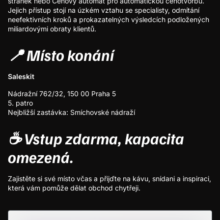
stránek nebo Cenový automat pro automatickou cenotvorbu.
Jejich přístup stojí na úzkém vztahu se specialisty, odmítání
neefektivních kroků a prokazatelných výsledcích podložených
miliardovými obraty klientů.
📍 Místo konání
Saleskit
Nádražní 762/32, 150 00 Praha 5
5. patro
Nejbližší zastávka: Smíchovské nádraží
​☕
Vstup zdarma, kapacita
omezená.
​Zajistěte si své místo včas a přijďte na kávu, snídani a inspiraci,
která vám pomůže dělat obchod chytřeji.