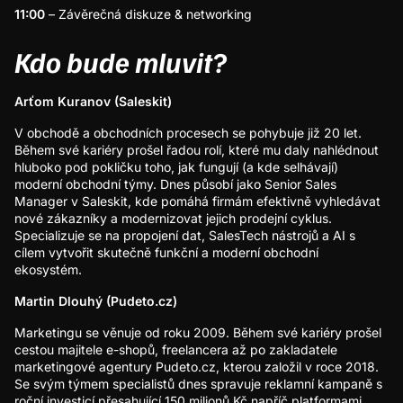
11:00
– Závěrečná diskuze & networking
Kdo bude mluvit?
Arťom Kuranov (Saleskit)
V obchodě a obchodních procesech se pohybuje již 20 let.
Během své kariéry prošel řadou rolí, které mu daly nahlédnout
hluboko pod pokličku toho, jak fungují (a kde selhávají)
moderní obchodní týmy. Dnes působí jako Senior Sales
Manager v Saleskit, kde pomáhá firmám efektivně vyhledávat
nové zákazníky a modernizovat jejich prodejní cyklus.
Specializuje se na propojení dat, SalesTech nástrojů a AI s
cílem vytvořit skutečně funkční a moderní obchodní
ekosystém.
Martin Dlouhý (Pudeto.cz)
Marketingu se věnuje od roku 2009. Během své kariéry prošel
cestou majitele e-shopů, freelancera až po zakladatele
marketingové agentury Pudeto.cz, kterou založil v roce 2018.
Se svým týmem specialistů dnes spravuje reklamní kampaně s
roční investicí přesahující 150 milionů Kč napříč platformami