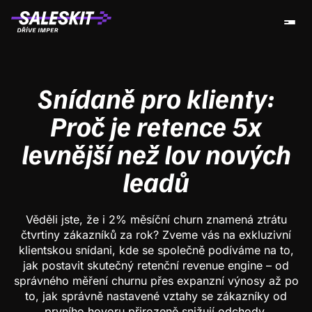
Snídaně pro klienty:
Proč je retence 5x
levnější než lov nových
leadů
Věděli jste, že i 2% měsíční churn znamená ztrátu
čtvrtiny zákazníků za rok? Zveme vás na exkluzivní
klientskou snídani, kde se společně podíváme na to,
jak postavit skutečný retenční revenue engine – od
správného měření churnu přes expanzní výnosy až po
to, jak správně nastavené vztahy se zákazníky od
prvního hovoru přirozeně snižují odchody.