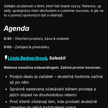
Sdílejte zkušenosti s lidmi, kteří řeší stejné výzvy. Retence, up
selly, spolupráce mezi obchodem a customer success. A jak na
to s pomocí správných dat a nástrojů.
Agenda
8:30
– Otevření prostoru, káva & snídaně
9:00
– Zahájení & přednášky
🎙
Linda Bednariková
, Saleskit
Retence nezačíná onboardingem. Začíná prvním hovorem.
Podpis dealu je začátek – skutečná hodnota začíná
až po něm
Správně nastavená očekávání během prodeje a
jejich dopad na dlouhodobou retenci
Proč klienti zůstávají tam, kde produkt skutečně
zapadne do jejich každodenní práce