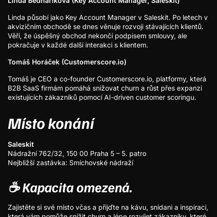
Linda Bednariková (Key Account Manager, Saleskit)
Linda působí jako Key Account Manager v Saleskit. Po letech v
akvizičním obchodě se dnes věnuje rozvoji stávajících klientů.
Věří, že úspěšný obchod nekončí podpisem smlouvy, ale
pokračuje v každé další interakci s klientem.
Tomáš Horáček (Customerscore.io)
Tomáš je CEO a co-founder Customerscore.io, platformy, která
B2B SaaS firmám pomáhá snižovat churn a růst přes expanzi
existujících zákazníků pomocí AI-driven customer scoringu.
Místo konání
Saleskit
Nádražní 762/32, 150 00 Praha 5 – 5. patro
Nejbližší zastávka: Smíchovské nádraží
☕ Kapacita omezená.
Zajistěte si své místo včas a přijďte na kávu, snídani a inspiraci,
která vám pomůže snížit churn a lépe rozvíjet zákazníky, které