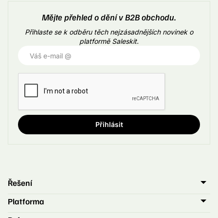
Mějte přehled o dění v B2B obchodu.
Přihlaste se k odběru těch nejzásadnějších novinek o
platformě Saleskit.
Řešení
Obchodník
Marketing
Platforma
Merk
Leady