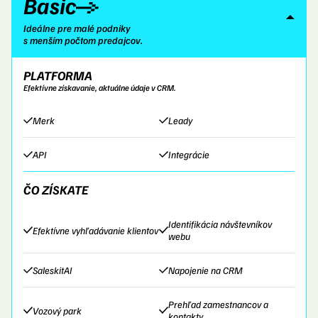
Basic
Ideálne pre malé podniky
s menším počtom predajcov.
PLATFORMA
Efektívne získavanie, aktuálne údaje v CRM.
Merk
Leady
API
Integrácie
ČO ZÍSKATE
Identifikácia návštevníkov
Efektívne vyhľadávanie klientov
webu
SaleskitAI
Napojenie na CRM
Prehľad zamestnancov a
Vozový park
kontakty