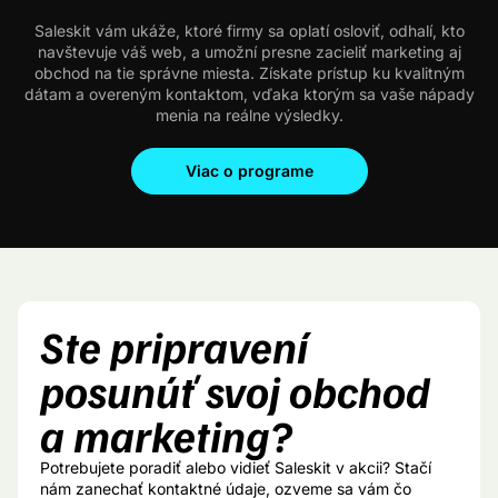
Saleskit vám ukáže, ktoré firmy sa oplatí osloviť, odhalí, kto
navštevuje váš web, a umožní presne zacieliť marketing aj
obchod na tie správne miesta. Získate prístup ku kvalitným
dátam a overeným kontaktom, vďaka ktorým sa vaše nápady
menia na reálne výsledky.
Viac o programe
Ste pripravení
posunúť svoj obchod
a marketing?
Potrebujete poradiť alebo vidieť Saleskit v akcii? Stačí
nám zanechať kontaktné údaje, ozveme sa vám čo