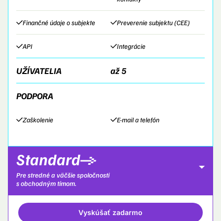
Finančné údaje o subjekte
Preverenie subjektu (CEE)
API
Integrácie
UŽÍVATELIA
až 5
PODPORA
Zaškolenie
E-mail a telefón
Standard
Pre stredné a väčšie spoločnosti
s obchodným tímom.
PLATFORM
Vyskúšať zadarmo
Podpora procesov predaja aj retencie, nielen pomocou AI.