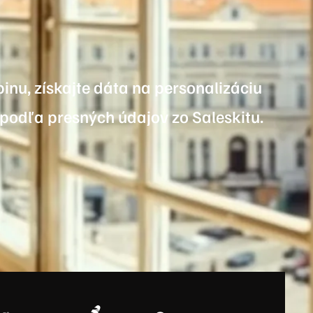
inu, získajte dáta na personalizáciu
 podľa presných údajov zo Saleskitu.