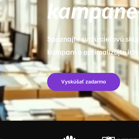
kampane
Spoznajte svoju cieľovú skup
kampaní a optimalizujte ich
Vyskúšať zadarmo