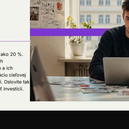
c ako 20 %.
ch
 a ich
ciu cieľovej
. Oslovíte tak
 investícií.