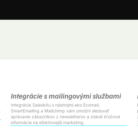
Integrácie s mailingovými službami
Integrácia Saleskitu s nástrojmi ako Ecomail,
s
SmartEmailing a Mailchimp vám umožní sledovať
správanie zákazníkov z newsletterov a získať kľúčové
informácie na efektívnejší marketing.