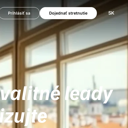
SK
Prihlásiť sa
Dojednať stretnutie
kvalitné leady
izujte