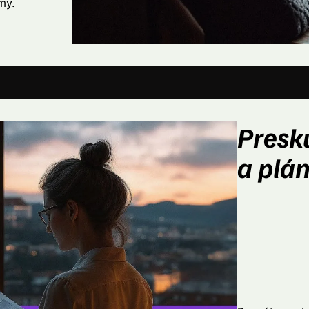
my.
Presk
a plán