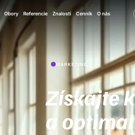
Obory
Referencie
Znalosti
Cenník
O nás
MARKETING
Získajte 
a optimal