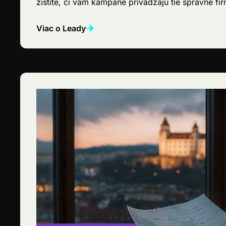
zistíte, či vám kampane privádzajú tie správne fir
Viac o Leady