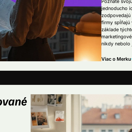
Poznáte svoj
jednoducho id
zodpovedajú v
firmy spĺňajú 
základe týcht
marketingové 
nikdy nebolo 
Viac o Merku
zované