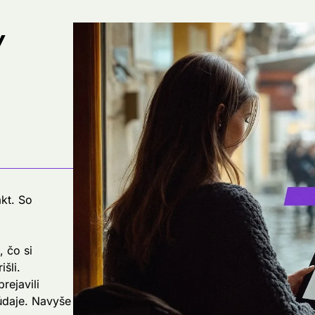
y
kt. So
, čo si
išli.
rejavili
 údaje. Navyše