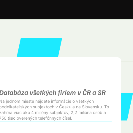
Databáza všetkých firiem v ČR a SR
Na jednom mieste nájdete informácie o všetkých
podnikateľských subjektoch v Česku a na Slovensku. To
zahŕňa viac ako 4 milióny subjektov, 2,2 milióna osôb a
750 tisíc overených telefónnych čísel.