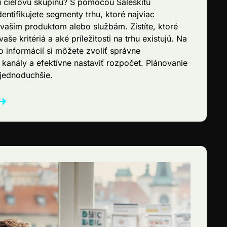
u cieľovú skupinu? S pomocou Saleskitu
entifikujete segmenty trhu, ktoré najviac
ašim produktom alebo službám. Zistíte, ktoré
vaše kritériá a aké príležitosti na trhu existujú. Na
o informácií si môžete zvoliť správne
kanály a efektívne nastaviť rozpočet. Plánovanie
jednoduchšie.