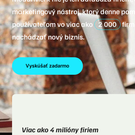
marketingový nástroj, ktorý denne po
používateľom vo viac ako
2 000
firm
nachádzať nový biznis.
Vyskúšať zadarmo
Viac ako 4 milióny firiem