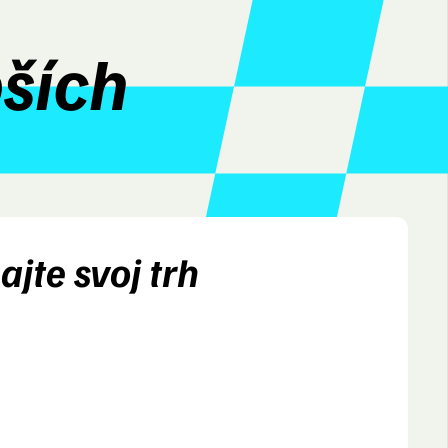
pších
jte svoj trh