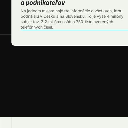
a podnikateľov
Na jednom mieste nájdete informácie o všetkých, ktorí
podnikajú v Česku a na Slovensku. To je vyše 4 milióny
subjektov, 2,2 milióna osôb a 750-tisíc overených
telefónnych čísel.