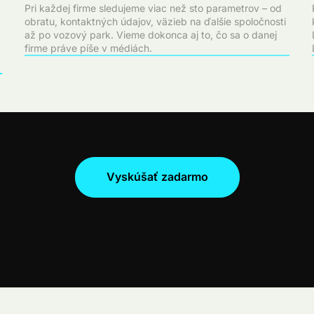
Pri každej firme sledujeme viac než sto parametrov – od
obratu, kontaktných údajov, väzieb na ďalšie spoločnosti
až po vozový park. Vieme dokonca aj to, čo sa o danej
firme práve píše v médiách.
Vyskúšať zadarmo