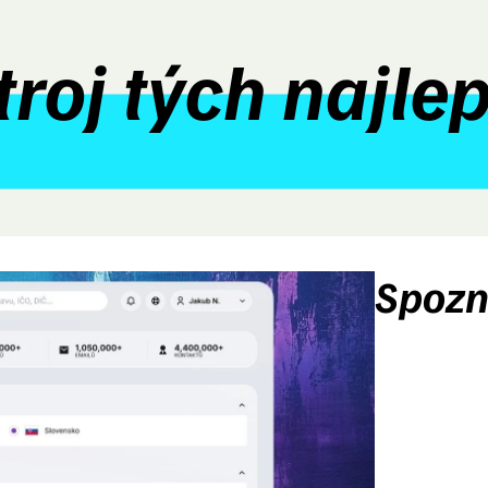
roj tých najle
Spozna