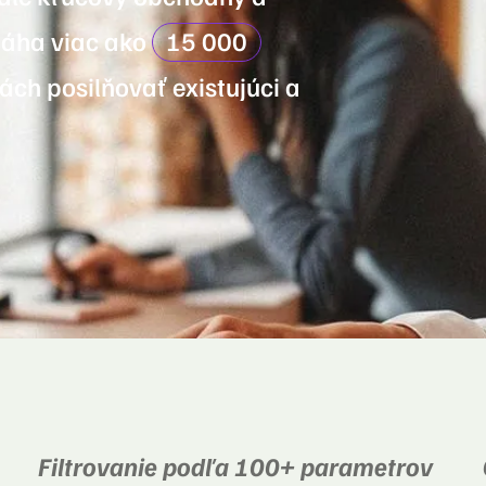
máha viac ako
15 000
ách posilňovať existujúci a
Filtrovanie podľa 100+ parametrov