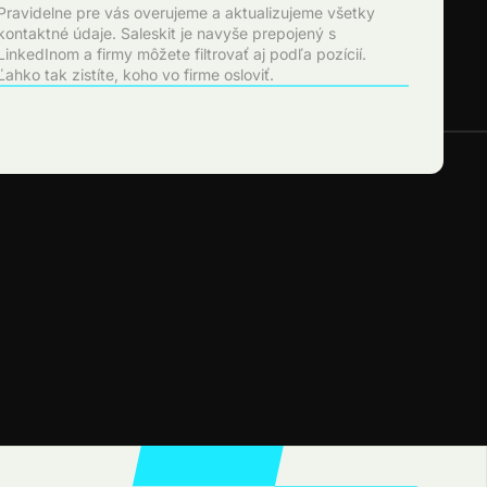
Pravidelne pre vás overujeme a aktualizujeme všetky
kontaktné údaje. Saleskit je navyše prepojený s
LinkedInom a firmy môžete filtrovať aj podľa pozícií.
Ľahko tak zistíte, koho vo firme osloviť.