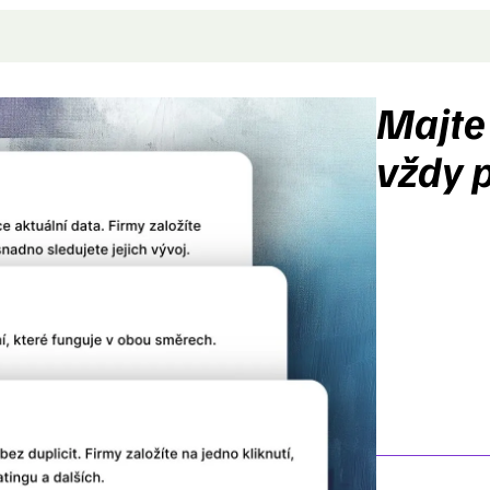
Majte
vždy 