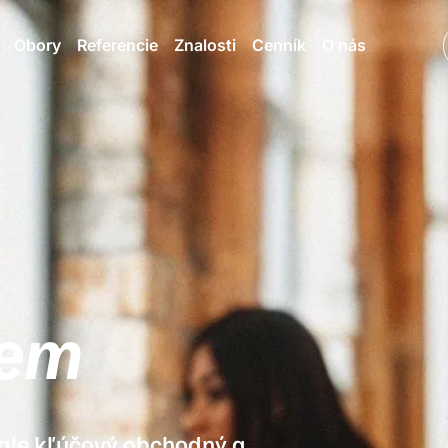
Obory
Referencie
Znalosti
Cenník
O nás
iem
 ale kľúčový obchodný a