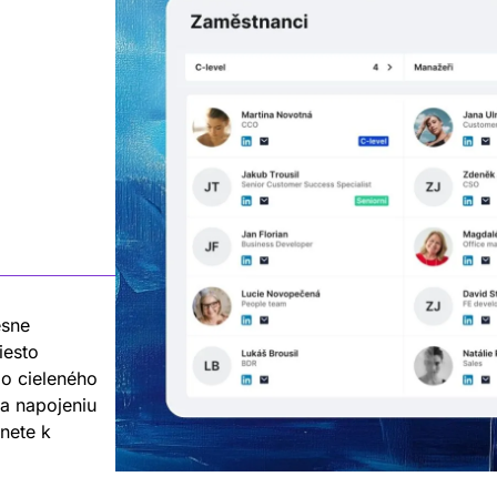
esne
iesto
o cieleného
ka napojeniu
nete k