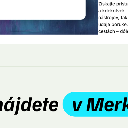
Získajte prís
a kdekoľvek. 
nástrojov, ta
údaje poruke. 
cestách – dôl
nájdete
v Mer