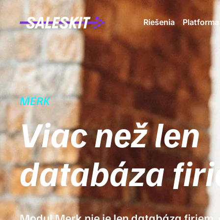
Riešenia
Platforma
MERK
Viac než len
databáza fir
Modul Merk nie je len databáza firiem,