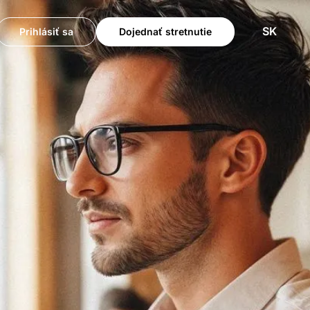
SK
Prihlásiť sa
Dojednať stretnutie