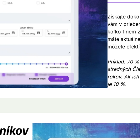
Získajte doko
vám v priebeh
koľko firiem
máte aktuáln
môžete efektí
Príklad: 70 %
stredných Čie
rokov. Ak ich
je 10 %.
zníkov