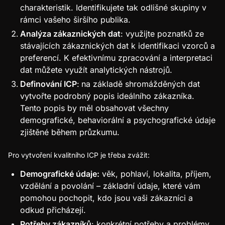
charakteristik. Identifikujete tak odlišné skupiny v
rámci vašeho širšího publika.
Analýza zákaznických dat
: využijte poznatků ze
stávajících zákaznických dat k identifikaci vzorců a
preferencí. K efektivnímu zpracování a interpretaci
dat můžete využít analytických nástrojů.
Definování ICP
:
na základě shromážděných dat
vytvořte podrobný popis ideálního zákazníka.
Tento popis by měl obsahovat všechny
demografické, behaviorální a psychografické údaje
zjištěné během průzkumu.
Pro vytvoření kvalitního ICP je třeba zvážit:
Demografické údaje:
věk, pohlaví, lokalita, příjem,
vzdělání a povolání – základní údaje, které vám
pomohou pochopit, kdo jsou vaši zákazníci a
odkud přicházejí.
Potřeby zákazníků
: konkrétní potřeby a problémy