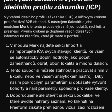
ideálního profilu zákazníka (ICP)
Vytváření ideálního profilu zákazníka (ICP) je klíčovým krokem
pro efektivní B2B obchod. S nástrojem
Saleskit
a jeho
modulem
Merk
je tento proces výrazně jednodušší, rychlejší a
přesnější. Prvním krokem je doplnění všech důležitých
informací ke klientům, které již máte v portfoliu:
V modulu Merk najdete sekci Import a
naimportujete IČA svých stávající klientů. Ke všem
se automaticky doplní hodnoty jako počet
zaměstnanců, obrat, obor, lokalita a mnoho dalších.
Tento soubor si můžete stáhnout a pracovat s ním v
Excelu, nebo ve vašem analytickém nástroji. Díky
našim pokročilým parametrům si dokážete vytvořit
kohorty a najít parametry společné pro vaše klienty.
Doporučujeme ale otevřít si sekci Lookalike, ve
které uvidíte nahraný seznam. Po kliknutí na
Freeform získáte přehlednou vizualizaci rozložení