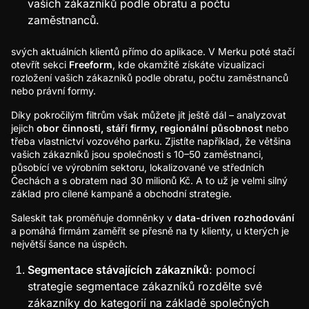
vašich zákazníků podle obratu a počtu
zaměstnanců.
svých aktuálních klientů přímo do aplikace. V Merku poté stačí
otevřít sekci
Freeform
, kde okamžitě získáte vizualizaci
rozložení vašich zákazníků podle obratu, počtu zaměstnanců
nebo právní formy.
Díky pokročilým filtrům však můžete jít ještě dál – analyzovat
jejich
obor činnosti, stáří firmy, regionální působnost
nebo
třeba vlastnictví vozového parku. Zjistíte například, že většina
vašich zákazníků jsou společnosti s 10–50 zaměstnanci,
působící ve výrobním sektoru, lokalizované ve středních
Čechách a s obratem nad 30 milionů Kč. A to už je velmi silný
základ pro cílené kampaně a obchodní strategie.
Saleskit tak proměňuje domněnky v
data-driven rozhodování
a pomáhá firmám zaměřit se přesně na ty klienty, u kterých je
největší šance na úspěch.
Segmentace stávajících zákazníků
: pomocí
strategie segmentace zákazníků rozdělte své
zákazníky do kategorií na základě společných