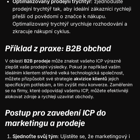
Optimalizovaný prodejní trychtýř
: zjednodušte
prodejní trychtýř tak, aby ideální zákazníci rychleji
přešli od povědomí o značce k nákupu.
Optimalizovaný trychtýř urychluje rozhodování a
zkracuje nákupní cyklus.
Příklad z praxe: B2B obchod
V oblasti
B2B prodeje
může znalost vašeho ICP výrazně
zlepšit vaše prodejní výsledky. Pokud je například vaším
ideálním klientem středně velká technologická společnost,
můžete přizpůsobit své strategie
akvizice klientů
jejich
specifickým potřebám, a tím zvýšit míru konverze. Zaměřením
se na firmy, které odpovídají vašemu ICP, můžete efektivněji
alokovat zdroje a rychleji uzavírat obchody.
Postup pro zavedení ICP do
marketingu a prodeje
Sjednoťte svůj tým
:
Ujistěte se, že marketingový i