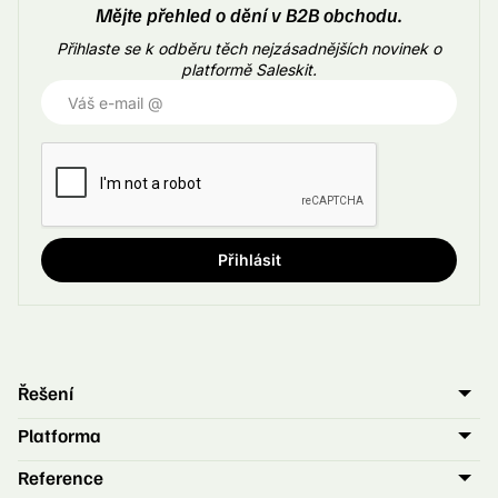
Mějte přehled o dění v B2B obchodu.
Přihlaste se k odběru těch nejzásadnějších novinek o
platformě Saleskit.
Řešení
Obchodník
Marketing
Platforma
Merk
Leady
Reference
Obchodní ředitel
CEO / COO