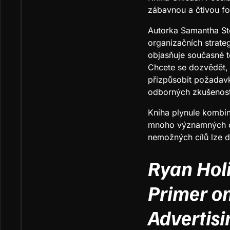
zábavnou a čtivou f
Autorka Samantha Sto
organizačních strate
objasňuje současné te
Chcete se dozvědět, 
přizpůsobit požadav
odborných zkušeností
Kniha plynule kombinu
mnoho významných oso
nemožných cílů lze 
Ryan Hol
Primer on
Advertisi