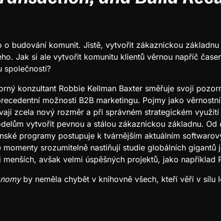
o budování komunit. Jistě, vytvořit zákaznickou základnu
tého. Jak si ale vytvořit komunitu klientů věrnou napříč ča
u společností?
rný konzultant Robbie Kellman Baxter směřuje svoji pozorn
precedentní možnosti B2B marketingu. Pojmy jako věrnostn
vají zcela nový rozměr a při správném strategickém využití
elům vytvořit pevnou a stálou zákaznickou základnu. Od
enské programy postupuje k tvárnějším aktuálním softwarov
 momenty srozumitelně nastiňují studie globálních gigantů
 i menších, avšak velmi úspěšných projektů, jako například
onomy
by neměla chybět v knihovně všech, kteří věří v sílu l