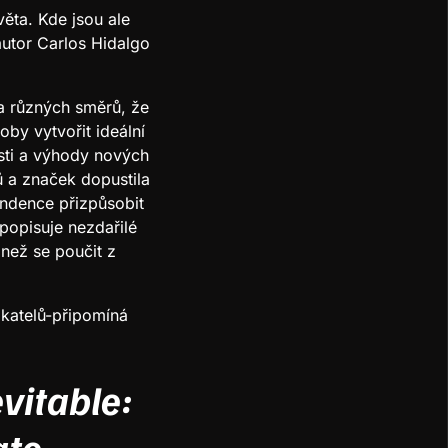
ěta. Kde jsou ale
autor Carlos Hidalgo
ka různých směrů, že
oby vytvořit ideální
osti a výhody nových
ů a značek dopustila
endence přizpůsobit
 popisuje nezdařilé
 než se poučit z
katelů-připomíná
vitable:
ate