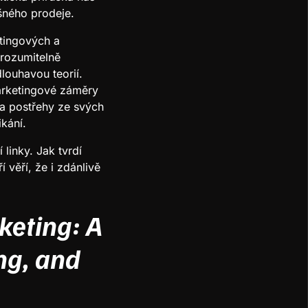
šného prodeje.
etingových a
srozumitelně
dlouhavou teorií.
marketingové záměry
a postřehy ze svých
kání.
linky. Jak tvrdí
věří, že i zdánlivě
keting: A
ng, and