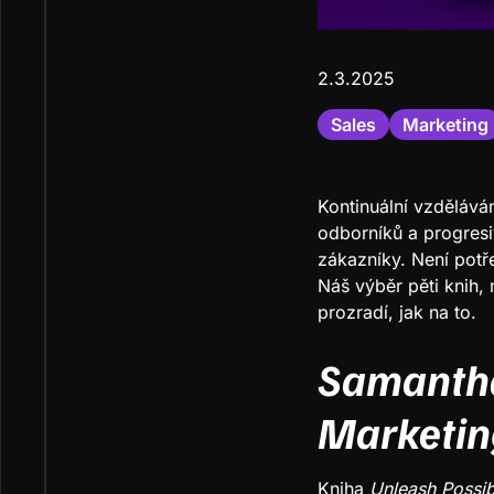
2.3.2025
Sales
Marketing
Kontinuální vzdělává
odborníků a progresi
zákazníky. Není potře
Náš výběr pěti knih
prozradí, jak na to.
Samantha
Marketing
Kniha
Unleash Possi