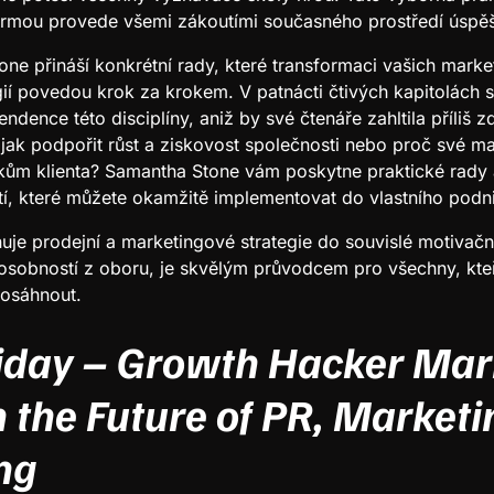
ormou provede všemi zákoutími současného prostředí úspě
ne přináší konkrétní rady, které transformaci vašich mark
gií povedou krok za krokem. V patnácti čtivých kapitolách 
ndence této disciplíny, aniž by své čtenáře zahltila příliš z
jak podpořit růst a ziskovost společnosti nebo proč své 
kům klienta? Samantha Stone vám poskytne praktické rady 
, které můžete okamžitě implementovat do vlastního podni
je prodejní a marketingové strategie do souvislé motivační 
bností z oboru, je skvělým průvodcem pro všechny, kteří 
dosáhnout.
iday – Growth Hacker Mar
 the Future of PR, Marketi
ng