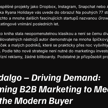
eúspěšné projekty jako Dropbox, Instagram, Snapchat nebo A
a Ryana Holidaye vás uvede do obrazu! Na pouhých 77 st
těchto a mnoha dalších fascinujících startupů nazvanou
Grow
etingové vnímání posledních let.
ato kniha stala neopomenutelnou klasikou a není se čemu div
kálovatelných nástrojů autor demonstruje na mnoha špičko
aček a malých podniků, které se prakticky přes noc vyšvihly
 Podle této nové strategie není nutné do marketingu inves
zní reklamy, žádné billboardy. Podstatné je přizpůsobit pr
idalgo – Driving Demand:
ming B2B Marketing to Mee
 the Modern Buyer