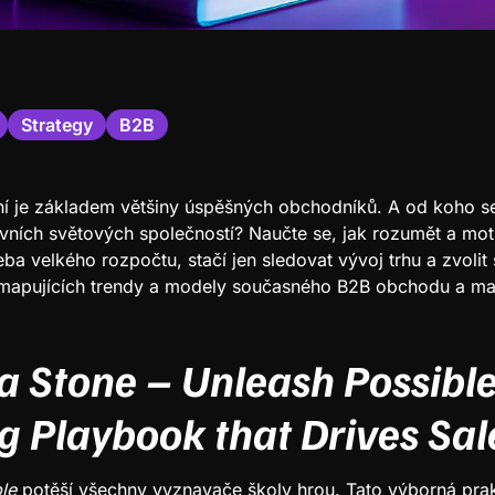
Strategy
B2B
ní je základem většiny úspěšných obchodníků. A od koho se
vních světových společností? Naučte se, jak rozumět a mot
ba velkého rozpočtu, stačí jen sledovat vývoj trhu a zvolit 
, mapujících trendy a modely současného B2B obchodu a ma
 Stone – Unleash Possible
 Playbook that Drives Sal
ble
potěší všechny vyznavače školy hrou. Tato výborná prak