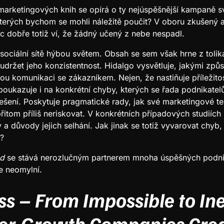
marketingových knih se opírá o ty nejúspěšnější kampaně sv
kterých bychom se mohli náležitě poučit? V oboru zkušený 
oc dobře totiž ví, že žádný učený z nebe nespadl.
a sociální sítě hýbou světem. Obsah se sem však hrne z toli
udržet jeho konzistentnost. Hidalgo vysvětluje, jakými způs
nou komunikaci se zákazníkem. Nejen, že nastiňuje příležit
 poukazuje i na konkrétní chyby, kterých se řada podnikatel
 řešení. Poskytuje pragmatické rady, jak své marketingové t
itom příliš neriskovat. V konkrétních případových studiích
a důvody jejich selhání. Jak jinak se totiž vyvarovat chyb,
?
nd
se stává nerozlučným partnerem mnoha úspěšných podni
me neomylní.
s – From Impossible to Ine
r-Growth Companies Cre