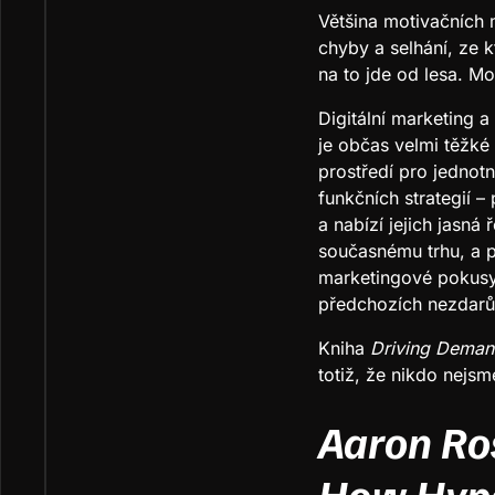
Většina motivačních 
chyby a selhání, ze 
na to jde od lesa. M
Digitální marketing 
je občas velmi těžké 
prostředí pro jednot
funkčních strategií –
a nabízí jejich jasná
současnému trhu, a př
marketingové pokusy 
předchozích nezdarů
Kniha
Driving Dema
totiž, že nikdo nejs
Aaron Ros
How Hype