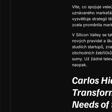
Víte, co spojuje vel
uznávaného markeťák
vysvětluje strategii 
zcela proměnila mark
V Silicon Valley se t
nových pravidel a š
studiích startupů, zn
obchodních žebříčků.
sumy. Už žádné televi
naopak.
Carlos H
Transfor
Needs of