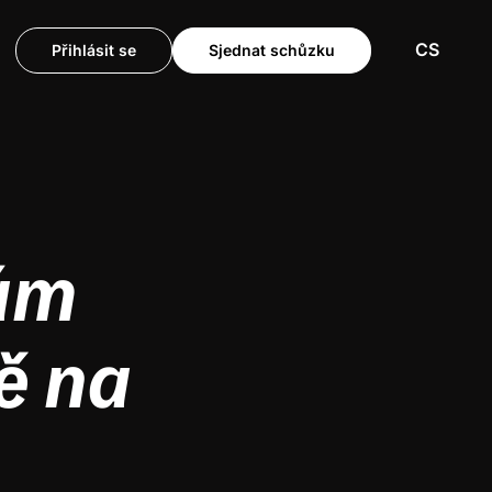
CS
Přihlásit se
Sjednat schůzku
vám
ě na