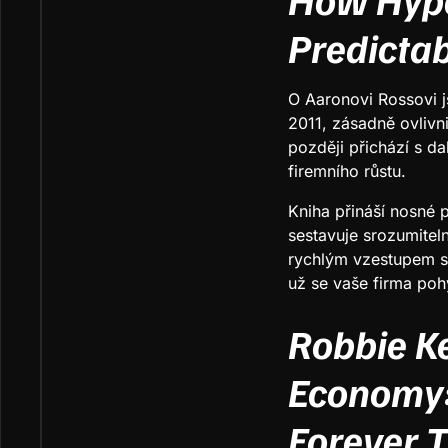
Predicta
O Aaronovi Rossovi j
2011, zásadně ovlivn
později přichází s d
firemního růstu.
Kniha přináší nosné p
sestavuje srozumitel
rychlým vzestupem s
už se vaše firma poh
Robbie K
Economy:
Forever T