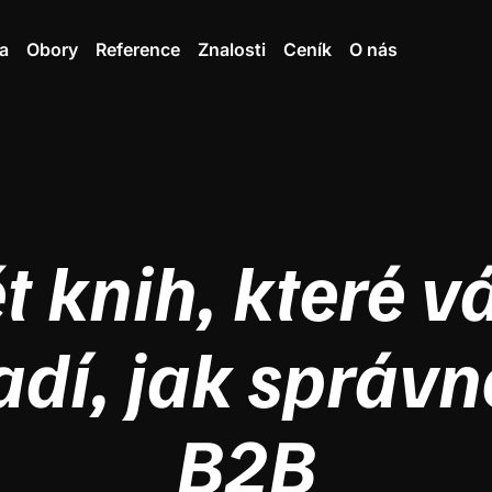
a
Obory
Reference
Znalosti
Ceník
O nás
t knih, které 
adí, jak správn
B2B