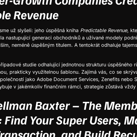
ble Revenue
sme už slyšeli: jeho úspěšná kniha
Predictable Revenue
, kt
ila nastupující generaci obchodníků a užívané modely podnik
alším, neméně úspěšným titulem. A tentokrát odhaluje tajems
řípadové studie odhalující jednotnou strukturu úspěšného rů
nou, prakticky využitelnou šablonu. Zajímá vás, co se skrýv
polečností jako Adobe Document Services, Zenefits nebo 
ybuje v jakémkoliv finančním rámci, strategie zůstává vždy 
ellman Baxter – The Memb
 Find Your Super Users, Ma
ransaction, and Build Rec