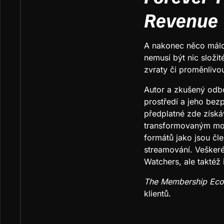
Revenue
A nakonec něco málo 
nemusí být nic složi
zvraty či proměnlivo
Autor a zkušený odbo
prostředí a jeho bez
předplatné zde získá
transformovaným mod
formátů jako jsou čl
streamování. Veškeré
Watchers, ale taktéž
The Membership Ec
klientů.