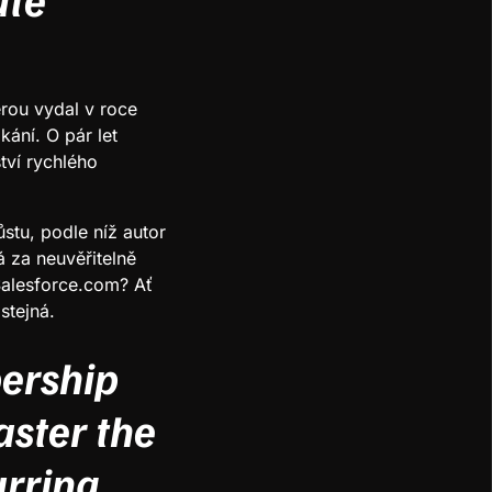
erou vydal v roce
ání. O pár let
tví rychlého
stu, podle níž autor
á za neuvěřitelně
Salesforce.com? Ať
stejná.
ership
ster the
urring