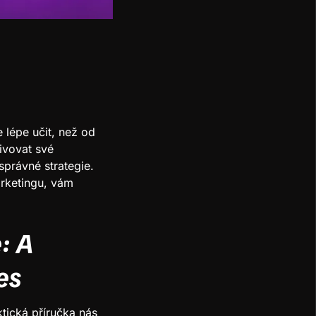
 lépe učit, než od
ivovat své
správné strategie.
rketingu, vám
: A
es
tická příručka nás