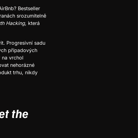
irBnb? Bestseller
ranách srozumitelně
th Hacking
, která
it. Progresivní sadu
vých případových
 na vrchol
tovat nehorázné
odukt trhu, nikdy
t the