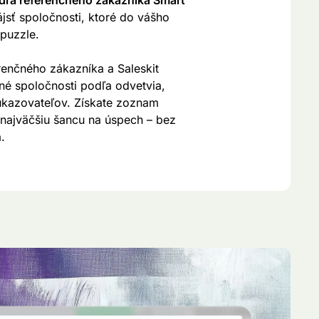
dľa referenčného zákazníka Smart
sť spoločnosti, ktoré do vášho
 puzzle.
renčného zákazníka a Saleskit
é spoločnosti podľa odvetvia,
 ukazovateľov. Získate zoznam
 najväčšiu šancu na úspech – bez
.