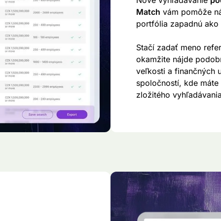
Nové vyhľadávanie
po
Match
vám pomôže náj
portfólia zapadnú ako
Stačí zadať meno refe
okamžite nájde podobn
veľkosti a finančných
spoločností, kde máte
zložitého vyhľadávania