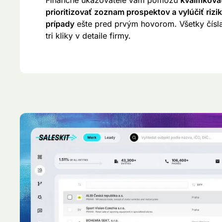
Finančné ukazovatele vám pomôžu
kvalifikova
prioritizovať zoznam prospektov a vylúčiť rizi
prípady
ešte pred prvým hovorom. Všetky čísl
tri kliky v detaile firmy.