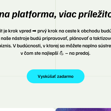
na platforma, viac príležito
it je krok vpred ➡ prvý krok na ceste k obchodu budú
naše nástroje budú pripravovať, plánovať a taktizov
biznis. V budúcnosti, v ktorej sa môžete naplno sústred
v čom ste najlepší 💪 – na predaj.
Vyskúšať zadarmo