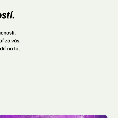
stí.
cnosti,
ať za vás.
iť na to,