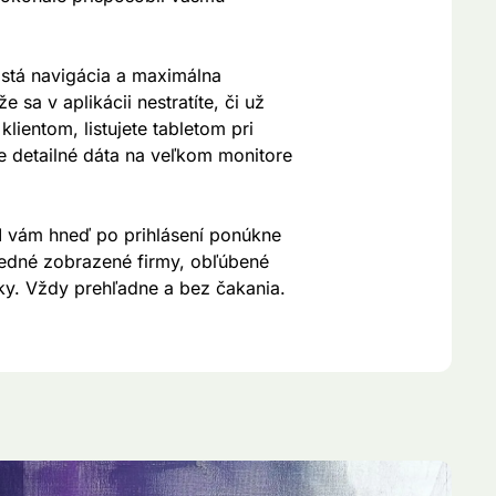
istá navigácia a maximálna
e sa v aplikácii nestratíte, či už
klientom, listujete tabletom pri
e detailné dáta na veľkom monitore
d
vám hneď po prihlásení ponúkne
sledné zobrazené firmy, obľúbené
ítky. Vždy prehľadne a bez čakania.