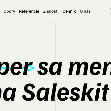
Obory
Referencie
Znalosti
Cenník
O nás
per sa m
 Saleskit