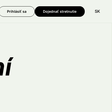
SK
Prihlásiť sa
Dojednať stretnutie
ení