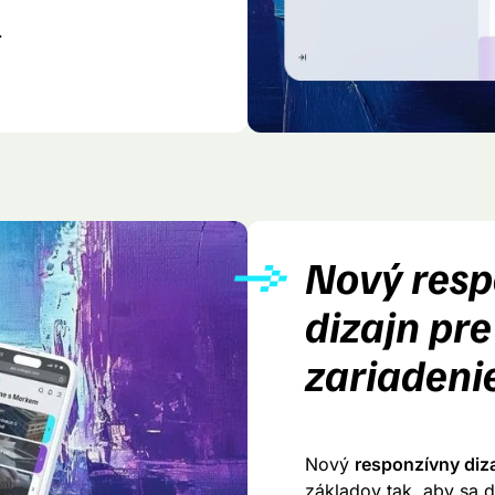
.
Nový resp
dizajn pr
zariadeni
Nový
responzívny diza
základov tak, aby sa 