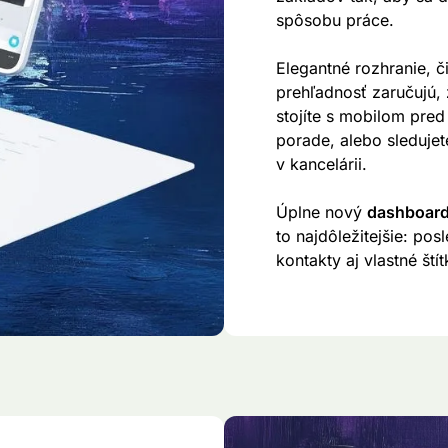
spôsobu práce.
Elegantné rozhranie, č
prehľadnosť zaručujú, ž
stojíte s mobilom pred 
porade, alebo sledujet
v kancelárii.
Úplne nový
dashboar
to najdôležitejšie: po
kontakty aj vlastné št