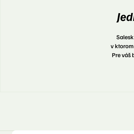
Jed
Salesk
v ktorom 
Pre váš 