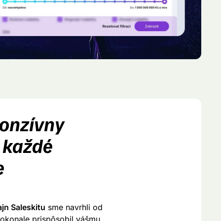
onzívny
e každé
e
jn Saleskitu
sme navrhli od
dokonale prispôsobil vášmu