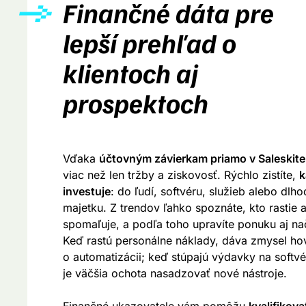
Finančné dáta pre
lepší prehľad o
klientoch aj
prospektoch
Vďaka
účtovným závierkam priamo v Saleskite
viac než len tržby a ziskovosť. Rýchlo zistíte,
k
investuje
: do ľudí, softvéru, služieb alebo dl
majetku. Z trendov ľahko spoznáte, kto rastie a
spomaľuje, a podľa toho upravíte ponuku aj na
Keď rastú personálne náklady, dáva zmysel hov
o automatizácii; keď stúpajú výdavky na softvé
je väčšia ochota nasadzovať nové nástroje.