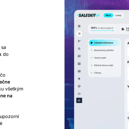
 sa
k
do
 čo
ečne
 ku všetkým
dne na
upozorní
é