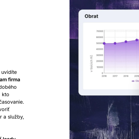
uvidíte
am firma
hodobého
 kto
časovanie.
oriť
r a služby,