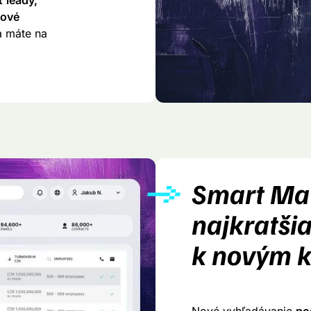
ť leady,
kové
a máte na
Smart Ma
najkratšia
k novým k