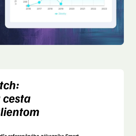
tch:
 cesta
lientom