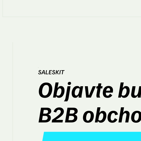
SALESKIT
Objavte b
B2B obch