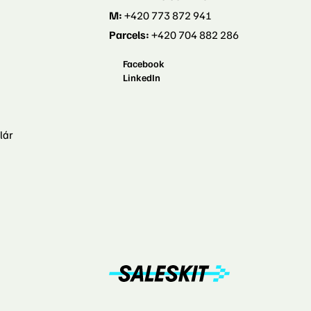
M:
+420 773 872 941
Parcels:
+420 704 882 286
Facebook
LinkedIn
lár