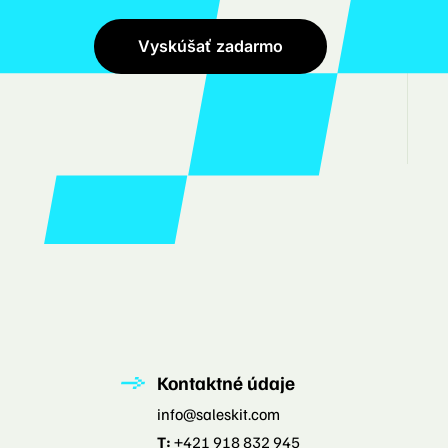
Vyskúšať zadarmo
Kontaktné údaje
info@saleskit.com
T:
+421 918 832 945