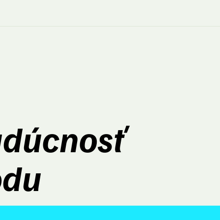
udúcnosť
odu