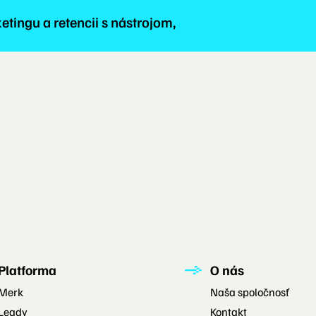
etingu a retencii s nástrojom,
Platforma
O nás
Merk
Naša spoločnosť
Leady
Kontakt