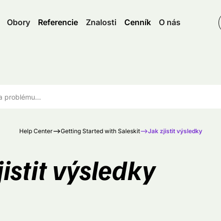
Obory
Referencie
Znalosti
Cenník
O nás
Help Center
–>
Getting Started with Saleskit
–>
Jak zjistit výsledky
jistit výsledky