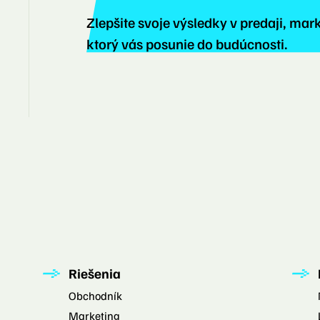
Zlepšite svoje výsledky v predaji, mark
ktorý vás posunie do budúcnosti.
Riešenia
Obchodník
Marketing