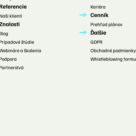
Referencie
Kariéra
Cenník
Naši klienti
Znalosti
Prehľad plánov
Ďalšie
Blog
Prípadové štúdie
GDPR
Webináre a školenia
Obchodné podmienky
Podpora
Whistleblowing formu
Partnerstvá